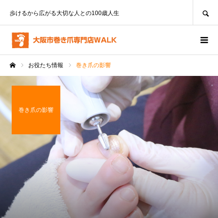
SEARCH
歩けるから広がる大切な人との100歳人生
お役たち情報
巻き爪の影響
ホーム
巻き爪の影響