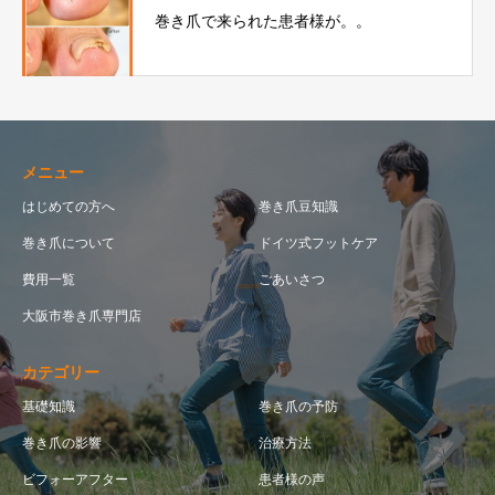
巻き爪で来られた患者様が。。
メニュー
はじめての方へ
巻き爪豆知識
巻き爪について
ドイツ式フットケア
費用一覧
ごあいさつ
大阪市巻き爪専門店
カテゴリー
基礎知識
巻き爪の予防
巻き爪の影響
治療方法
ビフォーアフター
患者様の声