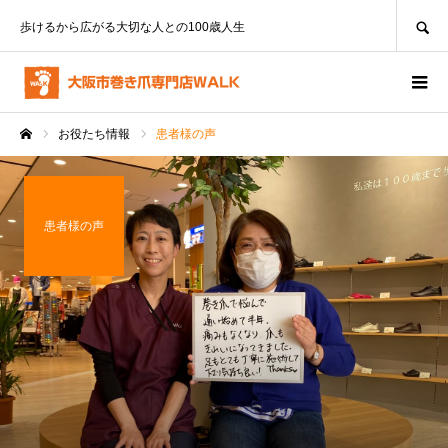
SEARCH
歩けるから広がる大切な人との100歳人生
お役たち情報
患者様の声
ホーム
患者様の声