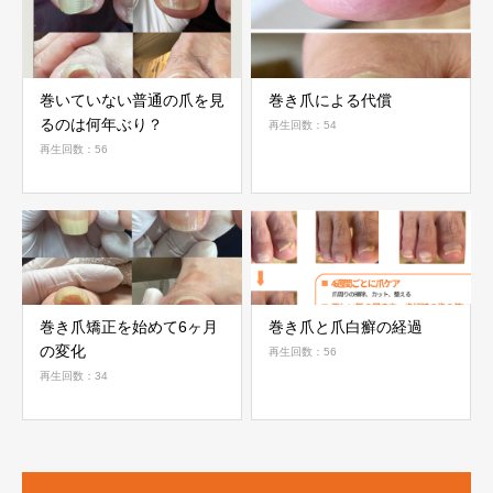
巻いていない普通の爪を見
巻き爪による代償
るのは何年ぶり？
再生回数：54
再生回数：56
巻き爪矯正を始めて6ヶ月
巻き爪と爪白癬の経過
の変化
再生回数：56
再生回数：34