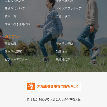
はじめての方へ
巻き爪豆知識
巻き爪について
ドイツ式フットケア
費用一覧
ごあいさつ
大阪市巻き爪専門店
カテゴリー
基礎知識
巻き爪の予防
巻き爪の影響
治療方法
ビフォーアフター
患者様の声
歩けるから広がる大切な人との100歳人生