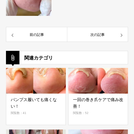
前の記事
次の記事
関連カテゴリ
パンプス履いても痛くな
一回の巻き爪ケアで痛み改
い！
善！
閲覧数：41
閲覧数：52