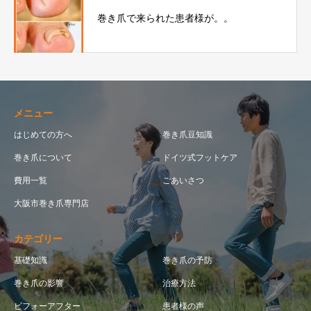
巻き爪で来られた患者様が。。
メニュー
はじめての方へ
巻き爪豆知識
巻き爪について
ドイツ式フットケア
費用一覧
ごあいさつ
大阪市巻き爪専門店
カテゴリー
基礎知識
巻き爪の予防
巻き爪の影響
治療方法
ビフォーアフター
患者様の声