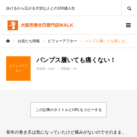
SEARCH
歩けるから広がる大切な人との100歳人生
お役たち情報
ビフォーアフター
パンプス履いても痛くない！
ホーム
パンプス履いても痛くない！
ビフォーアフ
投稿者 :
staff
閲覧数：40
ター
この記事のタイトルとURLをコピーする
長年の巻き爪は気になっていたけど痛みがないのでそのまま。